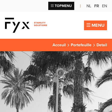
NL
FR
EN
TOPMENU
MENU
Acceuil
Portefeuille
Detail