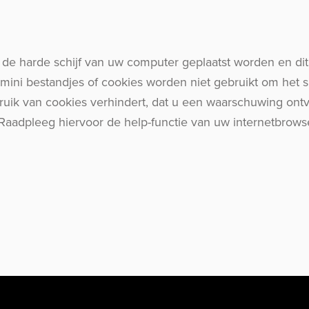
 de harde schijf van uw computer geplaatst worden en dit
ini bestandjes of cookies worden niet gebruikt om het 
bruik van cookies verhindert, dat u een waarschuwing ont
 Raadpleeg hiervoor de help-functie van uw internetbrows