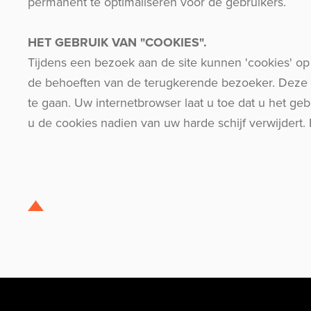
permanent te optimaliseren voor de gebruikers.
HET GEBRUIK VAN "COOKIES".
Tijdens een bezoek aan de site kunnen 'cookies' op
de behoeften van de terugkerende bezoeker. Deze m
te gaan. Uw internetbrowser laat u toe dat u het ge
u de cookies nadien van uw harde schijf verwijdert.