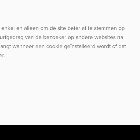
 enkel en alleen om de site beter af te stemmen op
surfgedrag van de bezoeker op andere websites na
vangt wanneer een cookie geïnstalleerd wordt of dat
er.