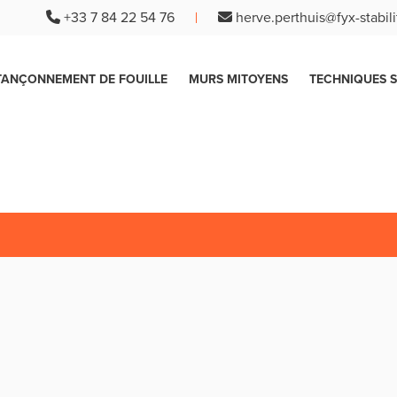
+33 7 84 22 54 76
herve.perthuis@fyx-stabilit
TANÇONNEMENT DE FOUILLE
MURS MITOYENS
TECHNIQUES S