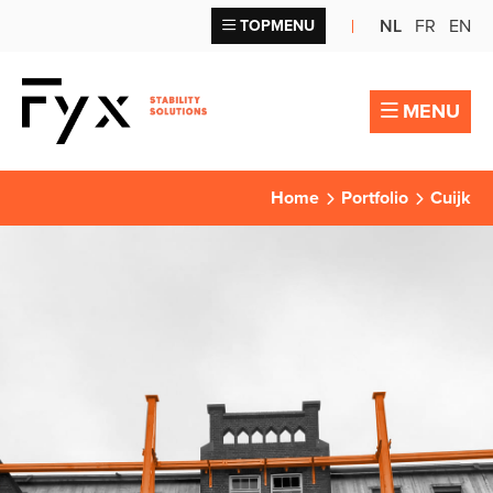
NL
FR
EN
TOPMENU
MENU
Home
Portfolio
Cuijk