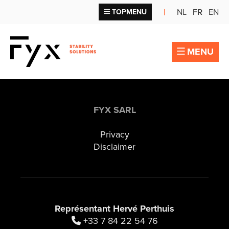
NL
FR
EN
TOPMENU
MENU
FYX SARL
Privacy
Disclaimer
Représentant Hervé Perthuis
+33 7 84 22 54 76