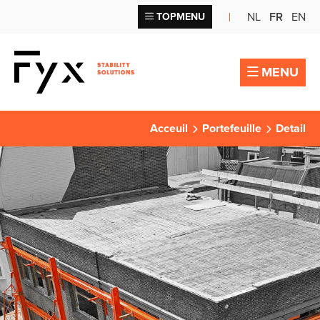
NL
FR
EN
TOPMENU
MENU
Acceuil
Portefeuille
Detail