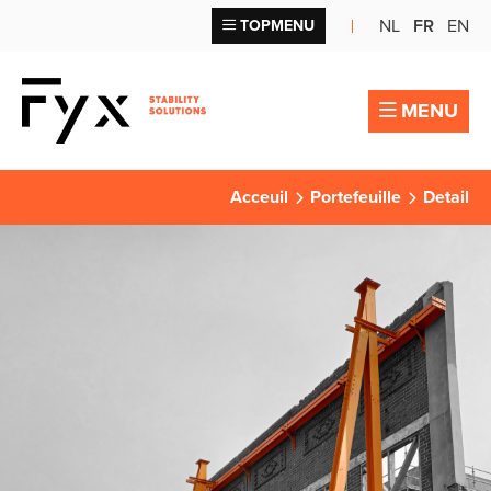
NL
FR
EN
TOPMENU
MENU
Acceuil
Portefeuille
Detail